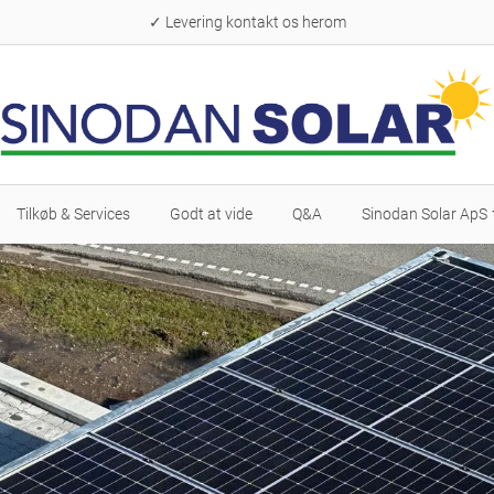
✓ Levering kontakt os herom
Tilkøb & Services
Godt at vide
Q&A
Sinodan Solar ApS