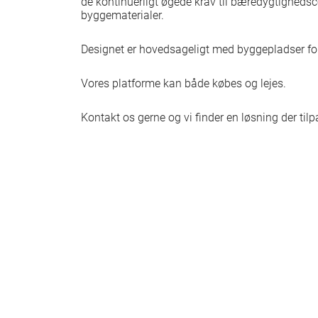
de kontinuerligt øgede krav til bæredygtighedsc
byggematerialer.
Designet er hovedsageligt med byggepladser for ø
Vores platforme kan både købes og lejes.
Kontakt os gerne og vi finder en løsning der tilp