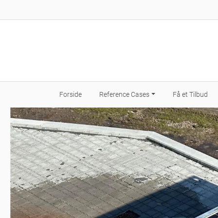
Forside
Reference Cases
Få et Tilbud