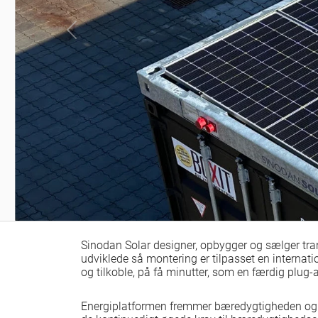
Forrige
Sinodan Solar designer, opbygger og sælger tran
udviklede så montering er tilpasset en internati
og tilkoble, på få minutter, som en færdig plug-
Energiplatformen fremmer bæredygtigheden og und